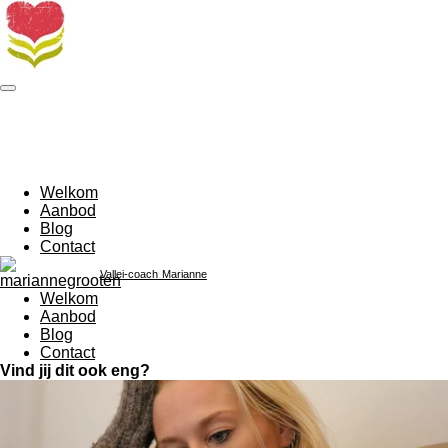
Ga
direct
naar
de
hoofdinhoud
Welkom
Aanbod
Blog
Contact
Vallei-coach
Marianne
Welkom
Aanbod
Blog
Contact
Vind jij dit ook eng?