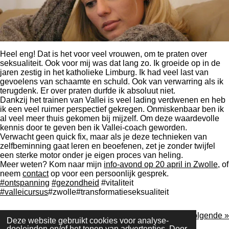
Heel eng! Dat is het voor veel vrouwen, om te praten over
seksualiteit. Ook voor mij was dat lang zo. Ik groeide op in de
jaren zestig in het katholieke Limburg. Ik had veel last van
gevoelens van schaamte en schuld. Ook van verwarring als ik
terugdenk. Er over praten durfde ik absoluut niet.
Dankzij het trainen van Vallei is veel lading verdwenen en heb
ik een veel ruimer perspectief gekregen. Onmiskenbaar ben ik
al veel meer thuis gekomen bij mijzelf. Om deze waardevolle
kennis door te geven ben ik Vallei-coach geworden.
Verwacht geen quick fix, maar als je deze technieken van
zelfbeminning gaat leren en beoefenen, zet je zonder twijfel
een sterke motor onder je eigen proces van heling.
Meer weten? Kom naar mijn
info-avond op 20 april in Zwolle
, of
neem
contact
op voor een persoonlijk gesprek.
#ontspanning
#gezondheid
#vitaliteit
#valleicursus
#zwolle#transformatieseksualiteit
«
Vorige
Volgende
»
Deze website gebruikt cookies voor analyse-
doeleinden en/of het tonen van advertenties. Door